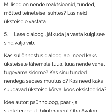
Millised on nende reaktsioonid, tunded,
mõtted teineteise suhtes? Las neid
üksteisele vastata.
5. Lase dialoogil jätkuda ja vaata kuigi see
sind välja viib.
Kas sul õnnestus dialoogi abil need kaks
üksteisele lähemale tuua, luua nende vahel
tugevama sideme? Kas sinu tunded
nendega seoses muutusid? Kas need kaks
suudavad üksteise kõrval koos eksisteerida?
Idee autor: psühholoog, paari-ja
suhteterapeut, bilioterapeut Ofra Ayalon