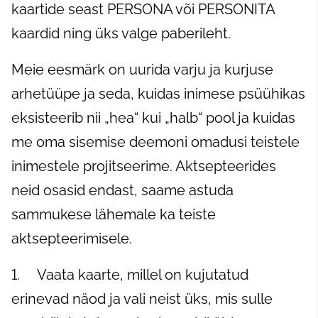
kaartide seast PERSONA või PERSONITA
kaardid ning üks valge paberileht.
Meie eesmärk on uurida varju ja kurjuse
arhetüüpe ja seda, kuidas inimese psüühikas
eksisteerib nii „hea“ kui „halb“ pool ja kuidas
me oma sisemise deemoni omadusi teistele
inimestele projitseerime. Aktsepteerides
neid osasid endast, saame astuda
sammukese lähemale ka teiste
aktsepteerimisele.
1. Vaata kaarte, millel on kujutatud
erinevad näod ja vali neist üks, mis sulle