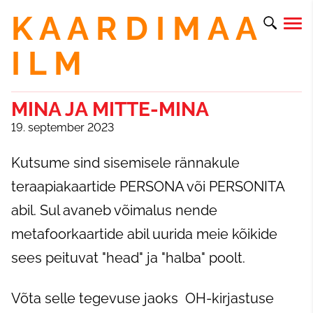
K A A R D I M A A
I L M
MINA JA MITTE-MINA
19. september 2023
Kutsume sind sisemisele rännakule
teraapiakaartide PERSONA või PERSONITA
abil. Sul avaneb võimalus nende
metafoorkaartide abil uurida meie kõikide
sees peituvat "head" ja "halba" poolt.
Võta selle tegevuse jaoks OH-kirjastuse