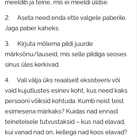
meeldib ja teine, mis ei meeldi üldse.
2. Aseta need enda ette valgele paberile.
Jaga paber kaheks.
3. Kirjuta mõlema pildi juurde
märksõnu/lauseid, mis selle pildiga seoses
sinus üles kerkivad.
4. Vali välja üks reaalselt eksisteeriv või
vaid kujutlustes esinev koht, kus need kaks
persooni võiksid kohtuda. Kumb neist teist
esimesena märkaks? Kuidas nad ennast
teineteisele tutvustaksid – kus nad elavad,
kui vanad nad on, kellega nad koos elavad?