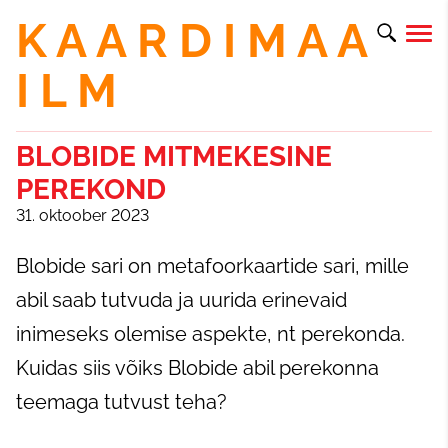
K A A R D I M A A
I L M
BLOBIDE MITMEKESINE
PEREKOND
31. oktoober 2023
Blobide sari on metafoorkaartide sari, mille
abil saab tutvuda ja uurida erinevaid
inimeseks olemise aspekte, nt perekonda.
Kuidas siis võiks Blobide abil perekonna
teemaga tutvust teha?