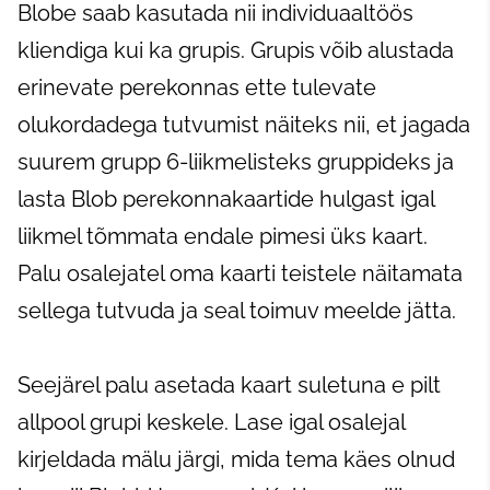
Blobe saab kasutada nii individuaaltöös
kliendiga kui ka grupis. Grupis võib alustada
erinevate perekonnas ette tulevate
olukordadega tutvumist näiteks nii, et jagada
suurem grupp 6-liikmelisteks gruppideks ja
lasta Blob perekonnakaartide hulgast igal
liikmel tõmmata endale pimesi üks kaart.
Palu osalejatel oma kaarti teistele näitamata
sellega tutvuda ja seal toimuv meelde jätta.
Seejärel palu asetada kaart suletuna e pilt
allpool grupi keskele. Lase igal osalejal
kirjeldada mälu järgi, mida tema käes olnud