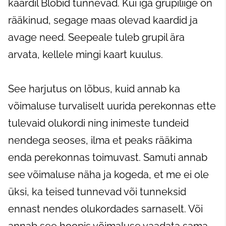
kaardil Blobid tunnevad. Kui iga grupiliige on
rääkinud, segage maas olevad kaardid ja
avage need. Seepeale tuleb grupil ära
arvata, kellele mingi kaart kuulus.
See harjutus on lõbus, kuid annab ka
võimaluse turvaliselt uurida perekonnas ette
tulevaid olukordi ning inimeste tundeid
nendega seoses, ilma et peaks rääkima
enda perekonnas toimuvast. Samuti annab
see võimaluse näha ja kogeda, et me ei ole
üksi, ka teised tunnevad või tunneksid
ennast nendes olukordades sarnaselt. Või