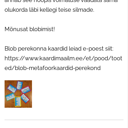
annab see hoopis võimaluse vaadata sama
olukorda läbi kellegi teise silmade.
Mõnusat blobimist!
Blob perekonna kaardid leiad e-poest siit:
https://www.kaardimaailm.ee/et/pood/toot
ed/blob-metafoorkaardid-perekond