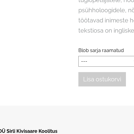
tugiõpetajatele, noo
psühholoogidele, nõu
töötavad inimeste 
tekstiosa on inglisk
Blob sarja raamatud
Lisa ostukorvi
OÜ Sirli Kivisaare Koolitus