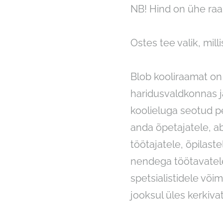
NB! Hind on ühe ra
Ostes tee valik, mill
Blob kooliraamat o
haridusvaldkonnas j
koolieluga seotud 
anda õpetajatele, ab
töötajatele, õpilast
nendega töötavatel
spetsialistidele või
jooksul üles kerkiv