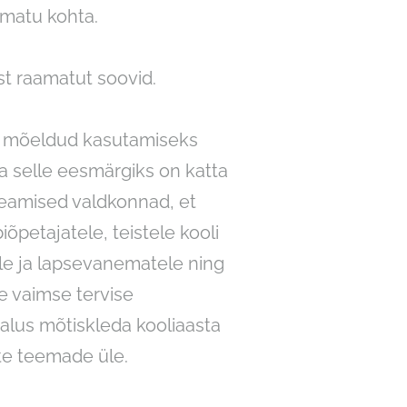
amatu kohta.
ist raamatut soovid.
n mõeldud kasutamiseks
a selle eesmärgiks on katta
peamised valdkonnad, et
iõpetajatele, teistele kooli
ele ja lapsevanematele ning
e vaimse tervise
malus mõtiskleda kooliaasta
ate teemade üle.