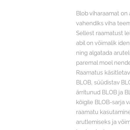
Blob viharaamat on
vahendiks viha teema
Sellest raamatust le
abil on võimalik ide
ning algatada arute
paremal moel nende 
Raamatus käsitleta
BLOB, süüdistav BL
ärritunud BLOB ja BL
kõigile BLOB-sarja v
raamatu kasutamine
arutlemiseks ja või