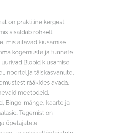
t on praktiline kergesti
mis sisaldab rohkelt
e, mis aitavad kiusamise
a oma kogemuste ja tunnete
s uurivad Blobid kiusamise
el, noortel ja täiskasvanutel
emustest rääkides avada.
inevaid meetodeid,
d, Bingo-mänge, kaarte ja
alasid. Tegemist on
ga õpetajatele,