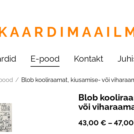
K A A R D I M A A I L 
rdid
E-pood
Kontakt
Juh
pood
/
Blob kooliraamat, kiusamise- või viharaa
Blob koolira
või viharaam
43,00 €
–
47,00