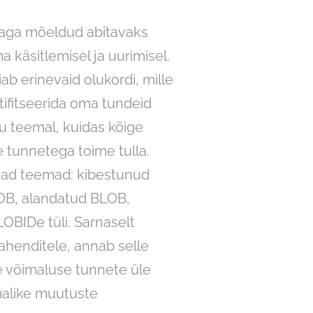
 aga mõeldud abitavaks
 käsitlemisel ja uurimisel.
iab erinevaid olukordi, mille
ntifitseerida oma tundeid
lu teemal, kuidas kõige
tunnetega toime tulla.
vad teemad: kibestunud
OB, alandatud BLOB,
OBIDe tüli. Sarnaselt
ahenditele, annab selle
 võimaluse tunnete üle
malike muutuste