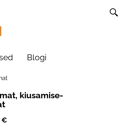
M
ised
Blogi
mat
amat, kiusamise-
at
 €