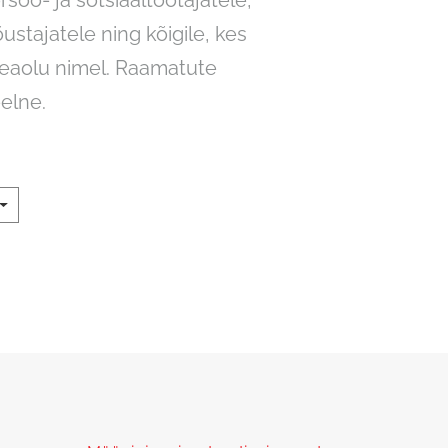
rsoo- ja sotsiaaltöötajatele,
stajatele ning kõigile, kes
heaolu nimel. Raamatute
eelne.