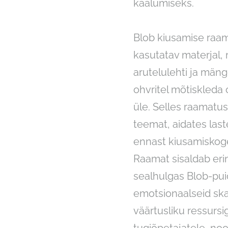
kaalumiseks.
Blob kiusamise raama
kasutatav materjal, 
arutelulehti ja mäng
ohvritel mõtiskled
üle. Selles raamatu
teemat, aidates last
ennast kiusamiskog
Raamat sisaldab er
sealhulgas Blob-pui
emotsionaalseid ska
väärtusliku ressursi